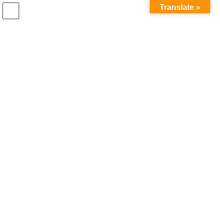
コ
ナ
Translate »
ン
ビ
テ
ゲ
ン
ー
ツ
シ
へ
ョ
ス
ン
【松阪市】射出成形機オペレー
キ
に
ッ
移
ター
プ
動
最
2026年7月8日
2026年7月8日
c-ibis
終
更
新
HOME
松阪市
【松阪市】射出成形機オペレーター
日
時
:
仕事内容
射出成形作業をお願いします。