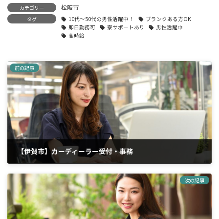
松阪市
カテゴリー
タグ
10代～50代の男性活躍中！
ブランクある方OK
即日勤務可
寮サポートあり
男性活躍中
高時給
前の記事
【伊賀市】カーディーラー受付・事務
2026年7月8日
次の記事